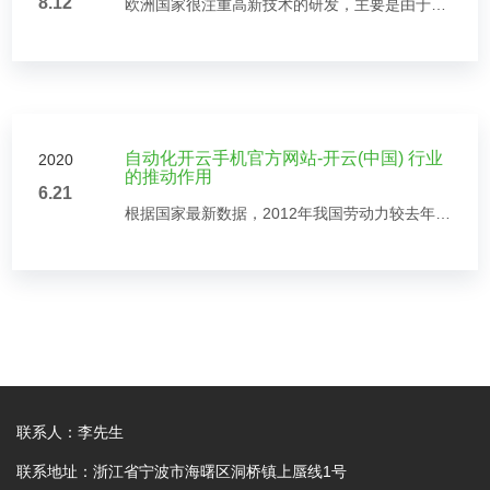
8.12
欧洲国家很注重高新技术的研发，主要是由于欧洲国家的用工成本非常高，生产自动化程度越高，节约的成本也就越多。目前国内的许多外资企业投资的主要原因就是内地劳动力成本低下，和消费需求。随着科学技术的不断发展...
自动化开云手机官方网站-开云(中国) 行业
2020
的推动作用
6.21
根据国家最新数据，2012年我国劳动力较去年减少了345W，虽然这个数据相对于庞大的基数来讲，不能造成什么明显的影响，但这是现阶段，我国劳动人口首次出现的下降，说明国家人口政策的作用，开始影响到经济增...
联系人：李先生
联系地址：浙江省宁波市海曙区洞桥镇上蜃线1号